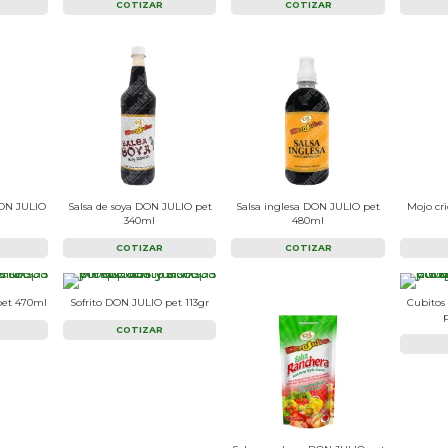
COTIZAR
COTIZAR
DON JULIO
Salsa de soya DON JULIO pet
Salsa inglesa DON JULIO pet
Mojo cr
340ml
480ml
COTIZAR
COTIZAR
pet 470ml
Sofrito DON JULIO pet 113gr
Cubitos
COTIZAR