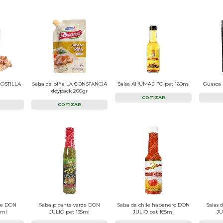
ICOSTILLA
Salsa de piña LA CONSTANCIA
Salsa AHUMADITO pet 160ml
Guasca 
doypack 200gr
COTIZAR
COTIZAR
rde DON
Salsa picante verde DON
Salsa de chile habanero DON
Salas 
0ml
JULIO pet 135ml
JULIO pet 165ml
JU