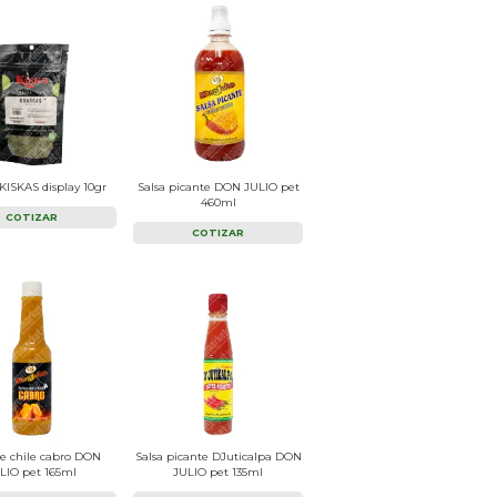
KISKAS display 10gr
Salsa picante DON JULIO pet
460ml
COTIZAR
COTIZAR
de chile cabro DON
Salsa picante DJuticalpa DON
LIO pet 165ml
JULIO pet 135ml