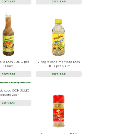
COTIZAR
COTIZAR
iollo DON JULIO pet
Vinagre condimentado DON
600ml
JULIO pet 480ml
COTIZAR
COTIZAR
 de sopa DON JULIO
paquete 25gr
COTIZAR