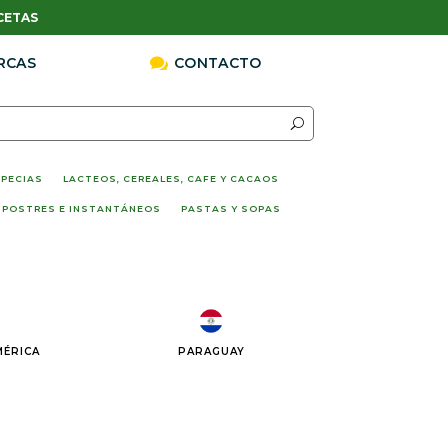
CETAS
RCAS

CONTACTO
SPECIAS
LACTEOS, CEREALES, CAFE Y CACAOS
 POSTRES E INSTANTÁNEOS
PASTAS Y SOPAS
ÉRICA
PARAGUAY