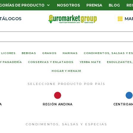
GORÍAS DE PRODUCTO
NOSOTROS
PRENSA
BLOG
RE
TÁLOGOS

MA
 LICORES
BEBIDAS
GRANOS
HARINAS
CONDIMENTOS, SALSAS Y E
Y PANADERÍA
CONSERVAS Y ENLATADOS
YERBA MATE
ENDULZANTES,
HOGAR Y MENAJE
SELECCIONE PRODUCTO POR PAÍS
A
REGIÓN ANDINA
CENTROAM
CONDIMENTOS, SALSAS Y ESPECIAS