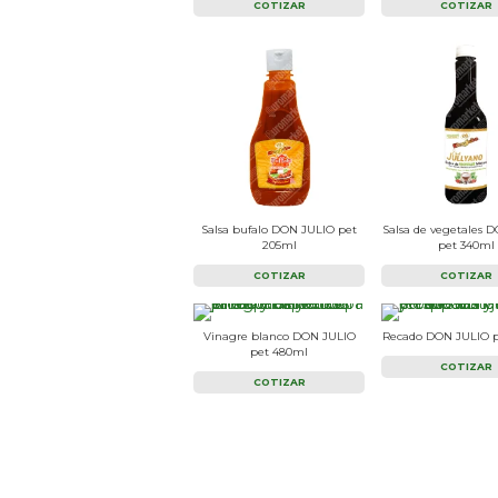
COTIZAR
COTIZAR
Salsa bufalo DON JULIO pet
Salsa de vegetales 
205ml
pet 340ml
COTIZAR
COTIZAR
Vinagre blanco DON JULIO
Recado DON JULIO 
pet 480ml
COTIZAR
COTIZAR