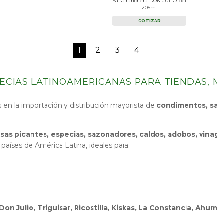
Salsa ranchera DON JULIO pet
205ml
COTIZAR
1
2
3
4
ECIAS LATINOAMERICANAS PARA TIENDAS, 
 en la importación y distribución mayorista de
condimentos, sa
lsas picantes, especias, sazonadores, caldos, adobos, vina
países de América Latina, ideales para:
Don Julio, Triguisar, Ricostilla, Kiskas, La Constancia, Ah