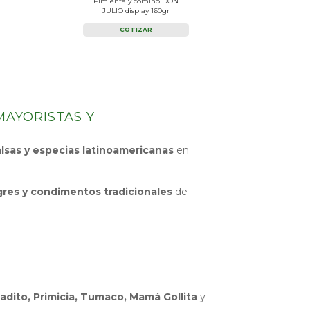
Pimienta y comino DON
JULIO display 160gr
COTIZAR
MAYORISTAS Y
lsas y especias latinoamericanas
en
gres y condimentos tradicionales
de
umadito, Primicia, Tumaco, Mamá Gollita
y