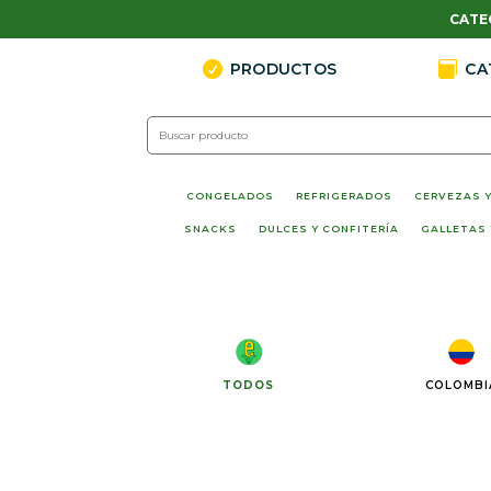
CATE

PRODUCTOS

CA
CONGELADOS
REFRIGERADOS
CERVEZAS Y
SNACKS
DULCES Y CONFITERÍA
GALLETAS 
TODOS
COLOMBI