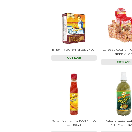
El rey TRIGUISAR display 40gr
Caldo de costilla R
display 11gr
COTIZAR
COTIZAR
Salsa picante roja DON JULIO
Salsa picante ve
pet 135ml
JULIO pet 48