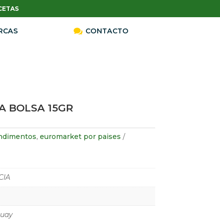
CETAS
RCAS

CONTACTO
A BOLSA 15GR
ndimentos
,
euromarket por paises
CIA
uay