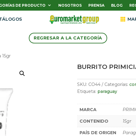
GORÍAS DE PRODUCTO
NOSOTROS
PRENSA
BLOG
RE
TÁLOGOS

MA
REGRESAR A LA CATEGORÍA
 15gr
BURRITO PRIMICI
SKU:
CO44
Categorías:
co
Etiqueta:
paraguay
MARCA
PRIMI
CONTENIDO
15gr
PAÍS DE ORIGEN
Parag