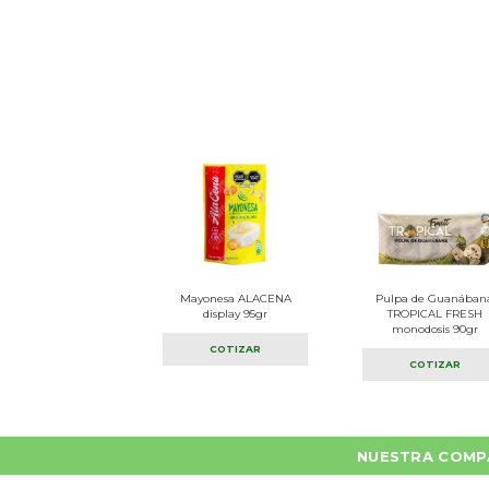
Mayonesa ALACENA
Pulpa de Guanában
display 95gr
TROPICAL FRESH
monodosis 90gr
COTIZAR
COTIZAR
NUESTRA COMP