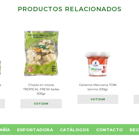
PRODUCTOS RELACIONADOS
a
Choclo en trozos
Gelatina Manzana TONI
TROPICAL FRESH bolsa
tarrina 200gr
500gr
COTIZAR
COTIZAR
AÑÍA
EXPORTADORA
CATÁLOGOS
CONTACTO
REC