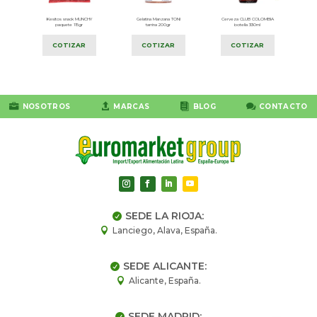
DON
Kesitos snack MUNCHY
Gelatina Manzana TONI
Cerveza CLUB COLOMBIA
paquete 115gr
tarrina 200gr
botella 330ml
COTIZAR
COTIZAR
COTIZAR




NOSOTROS
MARCAS
BLOG
CONTACTO
SEDE LA RIOJA:

Lanciego, Alava, España.

SEDE ALICANTE:

Alicante, España.

SEDE MADRID:
