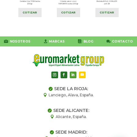
a
Gelatina Uva TONI tarrina
Colada sabor coco
Bebida KOLA SHALLER
sa
200gr
TAPIOKITA bolsa 200gr
pet 2lt
COTIZAR
COTIZAR
COTIZAR




NOSOTROS
MARCAS
BLOG
CONTACTO
SEDE LA RIOJA:

Lanciego, Alava, España.

SEDE ALICANTE:

Alicante, España.

SEDE MADRID:
