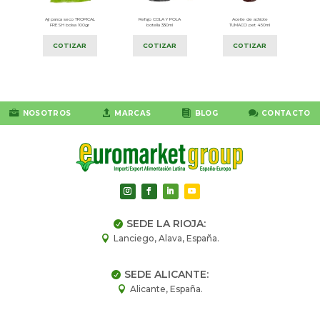
lsa
Ají panca seco TROPICAL
Refajo COLA Y POLA
Aceite de achiote
FRESH bolsa 100gr
botella 330ml
TUMACO pet 450ml
COTIZAR
COTIZAR
COTIZAR




NOSOTROS
MARCAS
BLOG
CONTACTO
SEDE LA RIOJA:

Lanciego, Alava, España.

SEDE ALICANTE:

Alicante, España.
