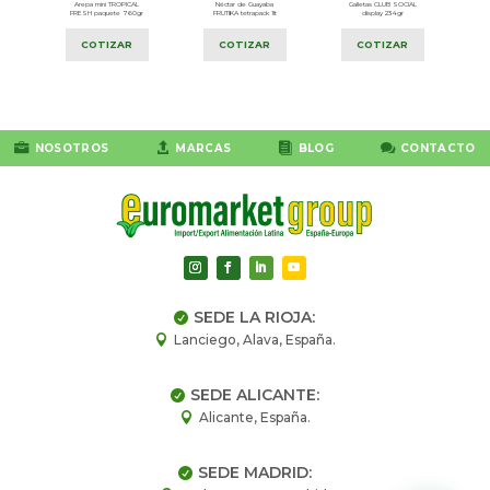
o
Arepa mini TROPICAL
Néctar de Guayaba
Galletas CLUB SOCIAL
E
FRESH paquete 760gr
FRUTIKA tetrapack 1lt
display 234gr
COTIZAR
COTIZAR
COTIZAR




NOSOTROS
MARCAS
BLOG
CONTACTO
SEDE LA RIOJA:

Lanciego, Alava, España.

SEDE ALICANTE:

Alicante, España.

SEDE MADRID:
