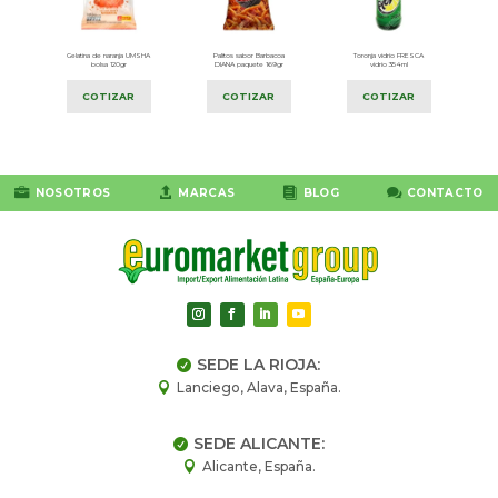
n
Gelatina de naranja UMSHA
Palitos sabor Barbacoa
Toronja vidrio FRESCA
l
bolsa 120gr
DIANA paquete 169gr
vidrio 354ml
COTIZAR
COTIZAR
COTIZAR




NOSOTROS
MARCAS
BLOG
CONTACTO
SEDE LA RIOJA:

Lanciego, Alava, España.

SEDE ALICANTE:

Alicante, España.
