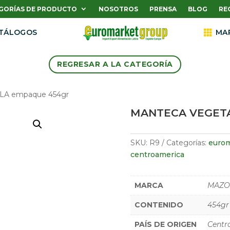
GORÍAS DE PRODUCTO
NOSOTROS
PRENSA
BLOG
RE
TÁLOGOS

MA
REGRESAR A LA CATEGORÍA
OLA empaque 454gr
MANTECA VEGET
SKU:
R9
Categorías:
eurom
centroamerica
MARCA
MAZO
CONTENIDO
454gr
PAÍS DE ORIGEN
Centr