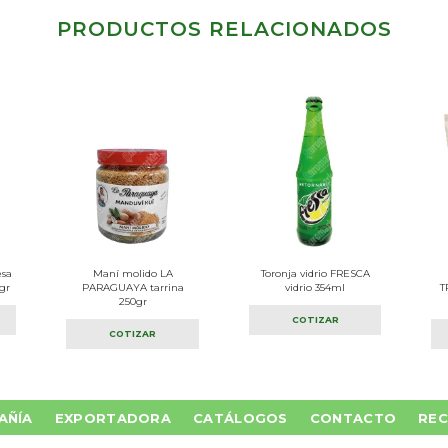
PRODUCTOS RELACIONADOS
esa
Maní molido LA
Toronja vidrio FRESCA
gr
PARAGUAYA tarrina
vidrio 354ml
T
250gr
COTIZAR
COTIZAR
AÑÍA
EXPORTADORA
CATÁLOGOS
CONTACTO
REC