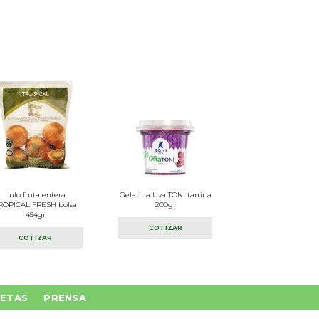
Lulo fruta entera
Gelatina Uva TONI tarrina
ROPICAL FRESH bolsa
200gr
454gr
COTIZAR
COTIZAR
ETAS
PRENSA