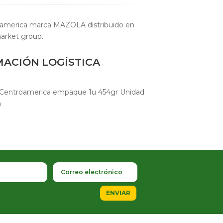
america marca MAZOLA distribuido en
arket group.
MACIÓN LOGÍSTICA
entroamerica empaque 1u 454gr Unidad
a
ENVIAR