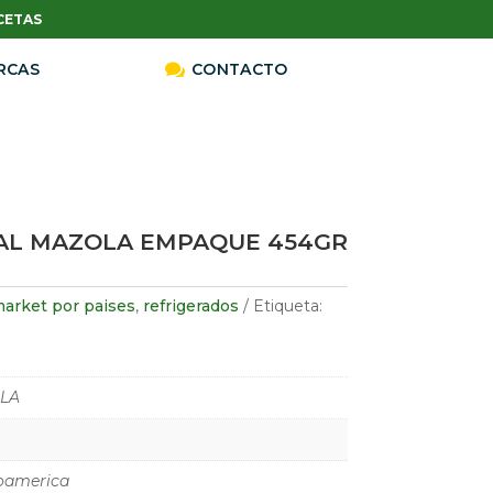
CETAS
RCAS

CONTACTO
AL MAZOLA EMPAQUE 454GR
arket por paises
,
refrigerados
Etiqueta:
LA
oamerica