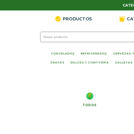
CATE

PRODUCTOS

CA
CONGELADOS
REFRIGERADOS
CERVEZAS Y
SNACKS
DULCES Y CONFITERÍA
GALLETAS 
TODOS