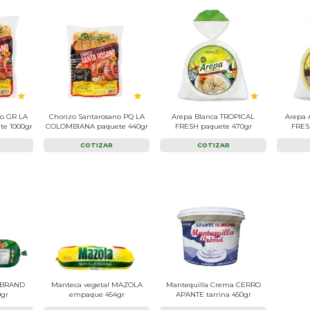
no GR LA
Chorizo Santarosano PQ LA
Arepa Blanca TROPICAL
Arepa 
e 1000gr
COLOMBIANA paquete 440gr
FRESH paquete 470gr
FRES
COTIZAR
COTIZAR
 BRAND
Manteca vegetal MAZOLA
Mantequilla Crema CERRO
gr
empaque 454gr
APANTE tarrina 450gr