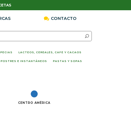
CETAS
RCAS

CONTACTO
SPECIAS
LACTEOS, CEREALES, CAFE Y CACAOS
 POSTRES E INSTANTÁNEOS
PASTAS Y SOPAS
CENTRO AMÉRICA