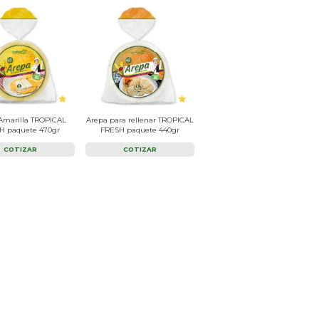
Amarilla TROPICAL
Arepa para rellenar TROPICAL
H paquete 470gr
FRESH paquete 440gr
COTIZAR
COTIZAR