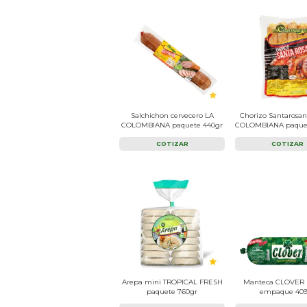
Salchichon cervecero LA
Chorizo Santarosa
COLOMBIANA paquete 440gr
COLOMBIANA paquet
COTIZAR
COTIZAR
Arepa mini TROPICAL FRESH
Manteca CLOVER
paquete 760gr
empaque 409