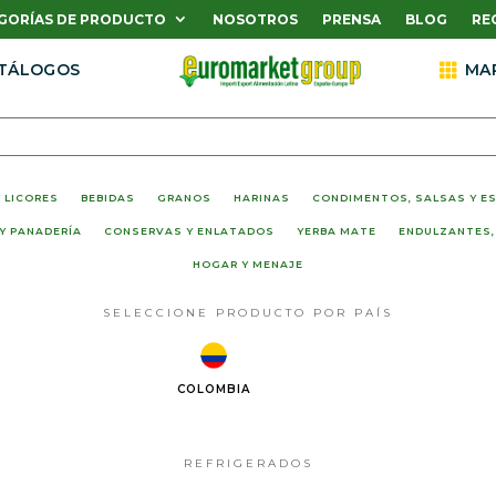
GORÍAS DE PRODUCTO
NOSOTROS
PRENSA
BLOG
RE
TÁLOGOS

MA
 LICORES
BEBIDAS
GRANOS
HARINAS
CONDIMENTOS, SALSAS Y E
Y PANADERÍA
CONSERVAS Y ENLATADOS
YERBA MATE
ENDULZANTES,
HOGAR Y MENAJE
SELECCIONE PRODUCTO POR PAÍS
COLOMBIA
REFRIGERADOS