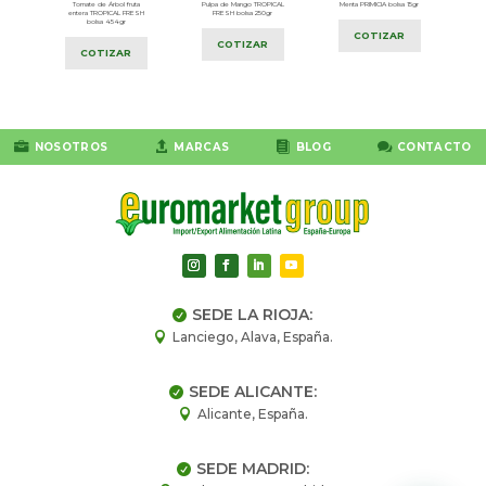
JOR
Tomate de Árbol fruta
Pulpa de Mango TROPICAL
Menta PRIMICIA bolsa 15gr
entera TROPICAL FRESH
FRESH bolsa 250gr
bolsa 454gr
COTIZAR
COTIZAR
COTIZAR




NOSOTROS
MARCAS
BLOG
CONTACTO
SEDE LA RIOJA:

Lanciego, Alava, España.

SEDE ALICANTE:

Alicante, España.

SEDE MADRID:
