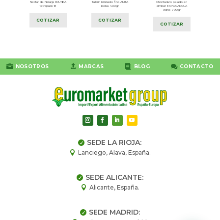
pet
Néctar de Naranja FRUTIKA
Tallarín laminado fino ANITA
Chontaduro pelado en
tetrapack 1lt
bolsa 400gr
almíbar EXPOCAROLA
vidrio 790gr
COTIZAR
COTIZAR
COTIZAR




NOSOTROS
MARCAS
BLOG
CONTACTO
SEDE LA RIOJA:

Lanciego, Alava, España.

SEDE ALICANTE:

Alicante, España.

SEDE MADRID:
