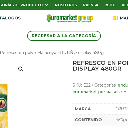
GORÍAS DE PRODUCTO
NOSOTROS
PRENSA
BLOG
RE
TÁLOGOS

MA
REGRESAR A LA CATEGORÍA
 Refresco en polvo Maracuyá FRUTIÑO display 480gr
REFRESCO EN PO
DISPLAY 480GR
SKU:
E22
Categorías:
endu
euromarket por paises
Et
MARCA
FRUT
CONTENIDO
480gr