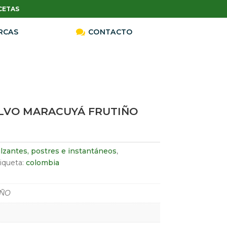
CETAS
RCAS

CONTACTO
LVO MARACUYÁ FRUTIÑO
lzantes, postres e instantáneos
,
iqueta:
colombia
IÑO