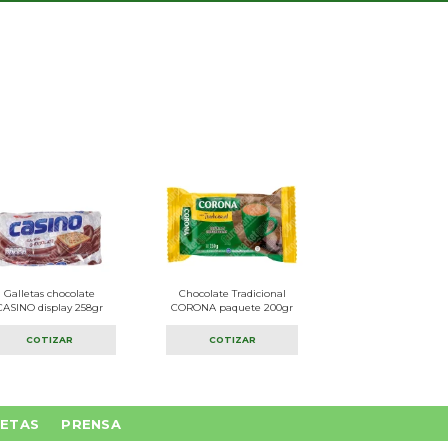
Galletas chocolate
Chocolate Tradicional
CASINO display 258gr
CORONA paquete 200gr
COTIZAR
COTIZAR
ETAS
PRENSA