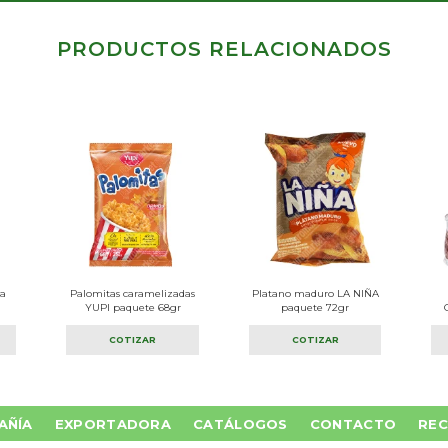
PRODUCTOS RELACIONADOS
a
Palomitas caramelizadas
Platano maduro LA NIÑA
YUPI paquete 68gr
paquete 72gr
COTIZAR
COTIZAR
AÑÍA
EXPORTADORA
CATÁLOGOS
CONTACTO
REC