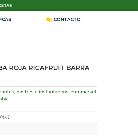
CETAS
RCAS

CONTACTO
BA ROJA RICAFRUIT BARRA
zantes, postres e instantáneos
,
euromarket
mbia
RUIT