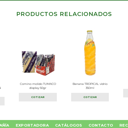
PRODUCTOS RELACIONADOS
a
Comino molido TUMACO
Banana TROPICAL vidrio
N
display 50gr
350ml
COTIZAR
COTIZAR
AÑÍA
EXPORTADORA
CATÁLOGOS
CONTACTO
REC