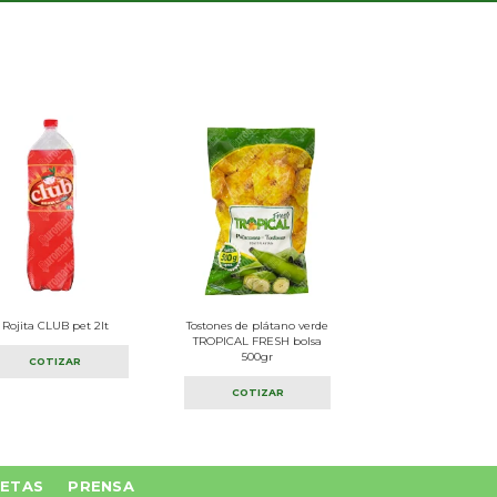
Rojita CLUB pet 2lt
Tostones de plátano verde
TROPICAL FRESH bolsa
500gr
COTIZAR
COTIZAR
ETAS
PRENSA