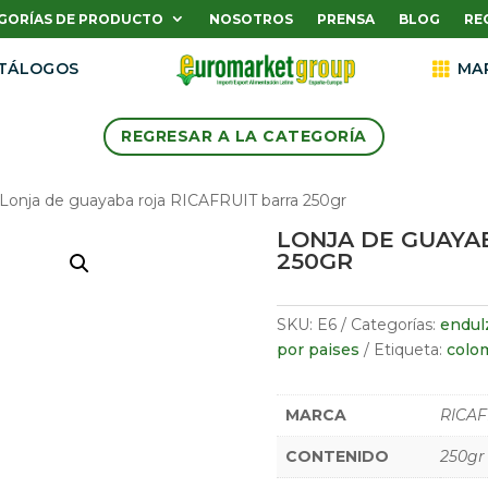
GORÍAS DE PRODUCTO
NOSOTROS
PRENSA
BLOG
RE
TÁLOGOS

MA
REGRESAR A LA CATEGORÍA
 Lonja de guayaba roja RICAFRUIT barra 250gr
LONJA DE GUAYA
250GR
SKU:
E6
Categorías:
endul
por paises
Etiqueta:
colo
MARCA
RICAF
CONTENIDO
250gr