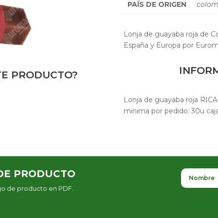
PAÍS DE ORIGEN
colom
Lonja de guayaba roja de C
España y Europa por Eurom
INFOR
STE PRODUCTO?
Lonja de guayaba roja RICA
minima por pedido: 30u caj
DE PRODUCTO
ogo de producto en PDF.