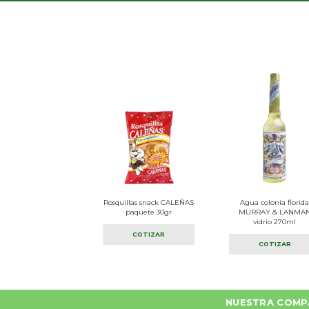
Rosquillas snack CALEÑAS
Agua colonia florid
paquete 30gr
MURRAY & LANMA
vidrio 270ml
COTIZAR
COTIZAR
NUESTRA COMP