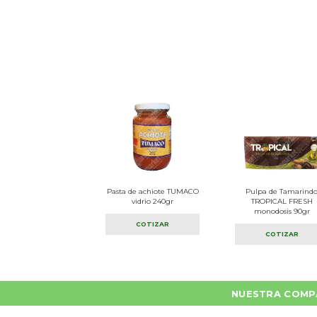
Pasta de achiote TUMACO
Pulpa de Tamarind
vidrio 240gr
TROPICAL FRESH
monodosis 90gr
COTIZAR
COTIZAR
NUESTRA COMP