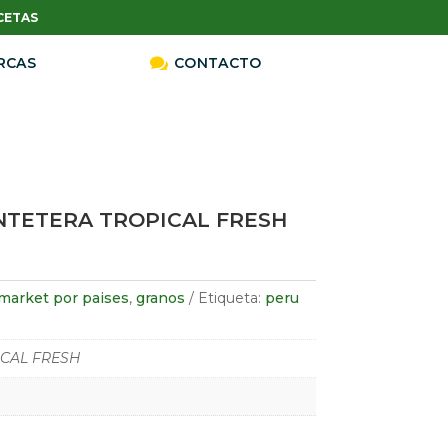
CETAS
RCAS

CONTACTO
NTETERA TROPICAL FRESH
market por paises
,
granos
Etiqueta:
peru
CAL FRESH