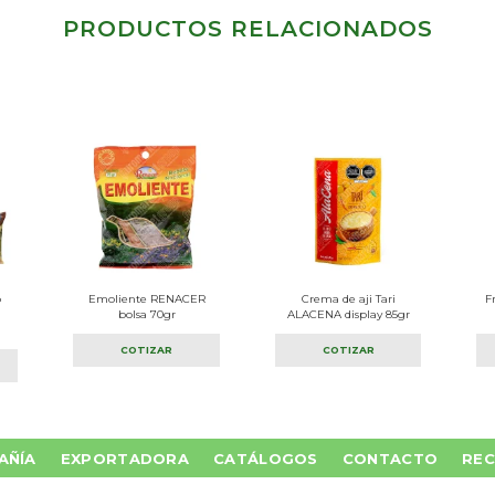
PRODUCTOS RELACIONADOS
o
Emoliente RENACER
Crema de aji Tari
F
bolsa 70gr
ALACENA display 85gr
COTIZAR
COTIZAR
AÑÍA
EXPORTADORA
CATÁLOGOS
CONTACTO
REC