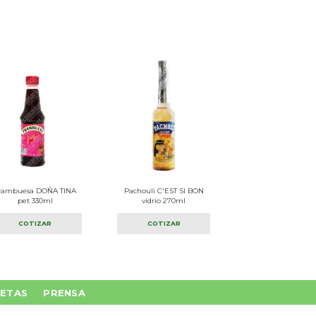
rambuesa DOÑA TINA
Pachouli C'EST SI BON
pet 330ml
vidrio 270ml
COTIZAR
COTIZAR
ETAS
PRENSA