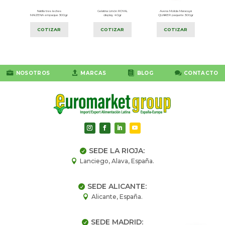
LI
Natilla tres leches
Gelatina Limón ROYAL
Avena Molida Maracuyá
MAIZENA empaque 300gr
display 40gr
QUAKER paquete 300gr
COTIZAR
COTIZAR
COTIZAR




NOSOTROS
MARCAS
BLOG
CONTACTO
SEDE LA RIOJA:

Lanciego, Alava, España.

SEDE ALICANTE:

Alicante, España.

SEDE MADRID:
