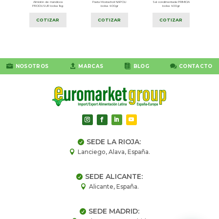
0gr
Almidón de mandioca
Pasta Mostacholi NAPOLI
Sal condimentada PRIMICIA
PRODUSUR bolsa 1kg
bolsa 400gr
bolsa 400gr
COTIZAR
COTIZAR
COTIZAR




NOSOTROS
MARCAS
BLOG
CONTACTO
SEDE LA RIOJA:

Lanciego, Alava, España.

SEDE ALICANTE:

Alicante, España.

SEDE MADRID:
