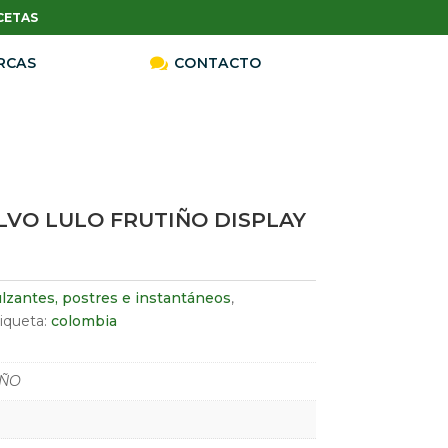
CETAS
RCAS

CONTACTO
LVO LULO FRUTIÑO DISPLAY
lzantes, postres e instantáneos
,
iqueta:
colombia
IÑO