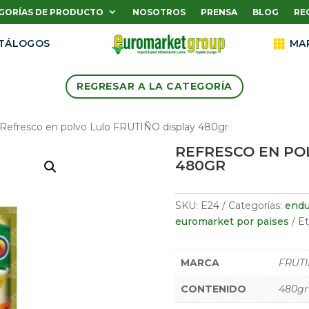
GORÍAS DE PRODUCTO
NOSOTROS
PRENSA
BLOG
RE
TÁLOGOS

MA
REGRESAR A LA CATEGORÍA
 Refresco en polvo Lulo FRUTIÑO display 480gr
REFRESCO EN PO
480GR
SKU:
E24
Categorías:
endu
euromarket por paises
Et
MARCA
FRUT
CONTENIDO
480gr