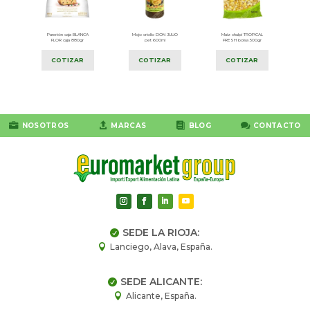
00gr
Panetón caja BLANCA
Mojo criollo DON JULIO
Maíz chulpi TROPICAL
FLOR caja 880gr
pet 600ml
FRESH bolsa 500gr
COTIZAR
COTIZAR
COTIZAR




NOSOTROS
MARCAS
BLOG
CONTACTO
SEDE LA RIOJA:

Lanciego, Alava, España.

SEDE ALICANTE:

Alicante, España.
