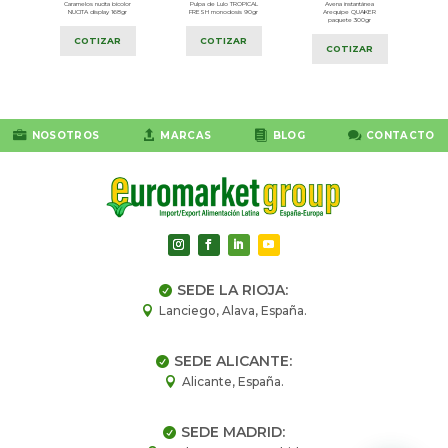
o
Caramelos nucita bicolor
Pulpa de Lulo TROPICAL
Avena instantánea
0gr
NUCITA display 168gr
FRESH monodosis 90gr
Arequipe QUAKER
paquete 300gr
COTIZAR
COTIZAR
COTIZAR




NOSOTROS
MARCAS
BLOG
CONTACTO
SEDE LA RIOJA:

Lanciego, Alava, España.

SEDE ALICANTE:

Alicante, España.

SEDE MADRID:
