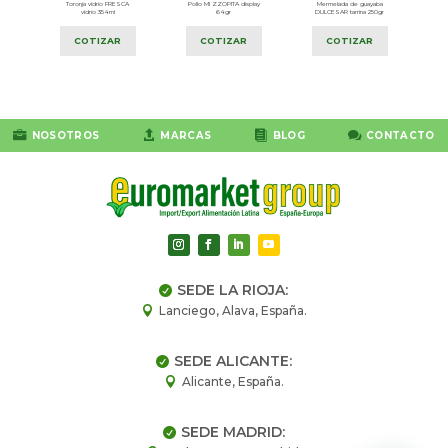
CAL
Toronja vidrio FRESCA
Pollo MI ZZOPITA display
Mermelada de guayaba
gr
vidrio 354ml
64gr
DULCESAR tarrina 250gr
COTIZAR
COTIZAR
COTIZAR




NOSOTROS
MARCAS
BLOG
CONTACTO
SEDE LA RIOJA:

Lanciego, Alava, España.

SEDE ALICANTE:

Alicante, España.

SEDE MADRID:
