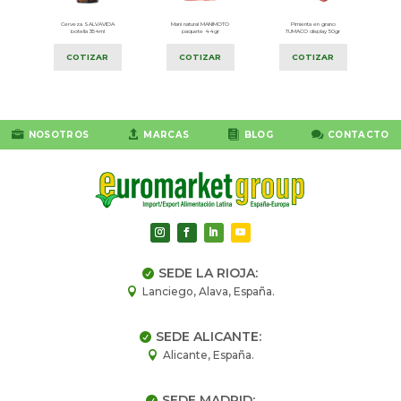
A
Cerveza SALVAVIDA
Mani natural MANIMOTO
Pimienta en grano
botella 354ml
paquete 44gr
TUMACO display 50gr
COTIZAR
COTIZAR
COTIZAR




NOSOTROS
MARCAS
BLOG
CONTACTO
SEDE LA RIOJA:

Lanciego, Alava, España.

SEDE ALICANTE:

Alicante, España.

SEDE MADRID:
