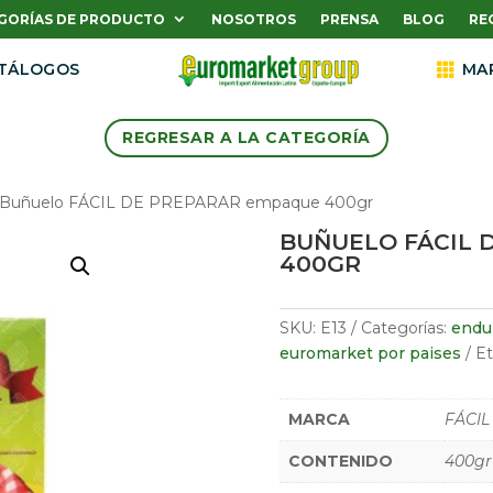
GORÍAS DE PRODUCTO
NOSOTROS
PRENSA
BLOG
RE
TÁLOGOS

MA
REGRESAR A LA CATEGORÍA
 Buñuelo FÁCIL DE PREPARAR empaque 400gr
BUÑUELO FÁCIL 
400GR
SKU:
E13
Categorías:
endul
euromarket por paises
Et
MARCA
FÁCIL
CONTENIDO
400gr