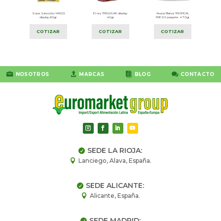
Sopa Sancocho MAGGI
El rey TRIGUISAR display
Arepa Blanca TROPICAL
t
display 60gr
40gr
FRESH paquete 470gr
COTIZAR
COTIZAR
COTIZAR




NOSOTROS
MARCAS
BLOG
CONTACTO
SEDE LA RIOJA:

Lanciego, Alava, España.

SEDE ALICANTE:

Alicante, España.

SEDE MADRID:
