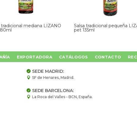
a tradicional mediana LIZANO
Salsa tradicional pequeña L
280ml
pet 135ml
AÑÍA
EXPORTADORA
CATÁLOGOS
CONTACTO
REC
SEDE MADRID:

SF de Henares, Madrid.

SEDE BARCELONA:

La Roca del Valles - BCN, España.
