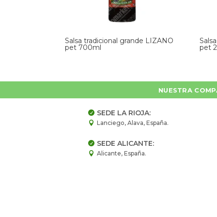
Salsa tradicional grande LIZANO
Sals
pet 700ml
pet 
NUESTRA COMP
SEDE LA RIOJA:

Lanciego, Alava, España.

SEDE ALICANTE:

Alicante, España.
