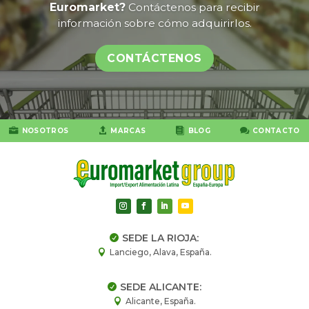
Euromarket?
Contáctenos para recibir
información sobre cómo adquirirlos.
CONTÁCTENOS




NOSOTROS
MARCAS
BLOG
CONTACTO
SEDE LA RIOJA:

Lanciego, Alava, España.

SEDE ALICANTE:

Alicante, España.
