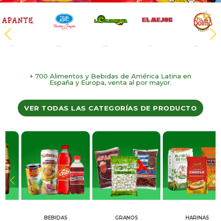
Apante
Dulces del Valle
La Colombiana
El Mejor
Tio Dolmo
+ 700 Alimentos y Bebidas de América Latina en
España y Europa, venta al por mayor.
VER TODAS LAS CATEGORÍAS DE PRODUCTO
BEBIDAS
GRANOS
HARINAS